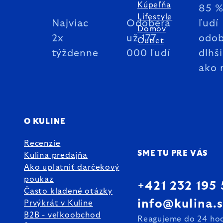
Kúpeľňa
85 
Lifestyle
Najviac
Odoberá
ľudí
Domov
2x
už 177
odob
Outlet
týždenne
000 ľudí
dlhš
ako 
O KULINE
Recenzie
SME TU PRE VÁS
Kulina predajňa
Ako uplatniť darčekový
poukaz
+421 232 195
Často kladené otázky
info@kulina.
Prvýkrát v Kuline
B2B - veľkoobchod
Reagujeme do 24 ho