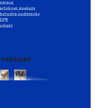
oprava
arčekové poukazy
bchodné podmienky
DPR
ontakt
2 PREDAJNE
Bratislava
Bratislava
OC
OC
Danubia
Central