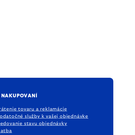
 NAKUPOVANÍ
rátenie tovaru a reklamácie
odatočné služby k vašej objednávke
ledovanie stavu objednávky
latba