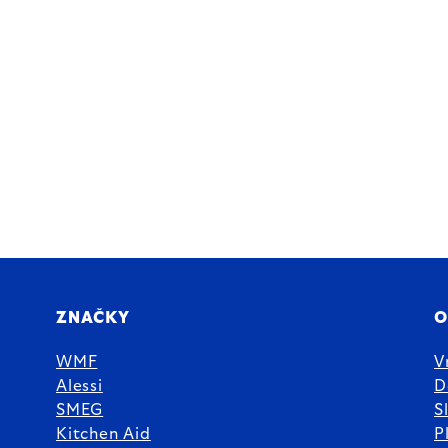
ZNAČKY
O
WMF
V
Alessi
D
SMEG
S
Kitchen Aid
P