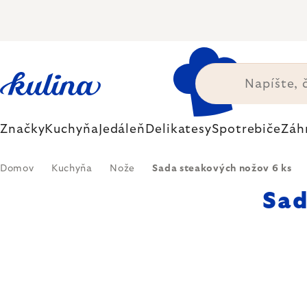
Prejsť
na
obsah
Značky
Kuchyňa
Jedáleň
Delikatesy
Spotrebiče
Záh
Domov
Kuchyňa
Nože
Sada steakových nožov 6 ks
Sad