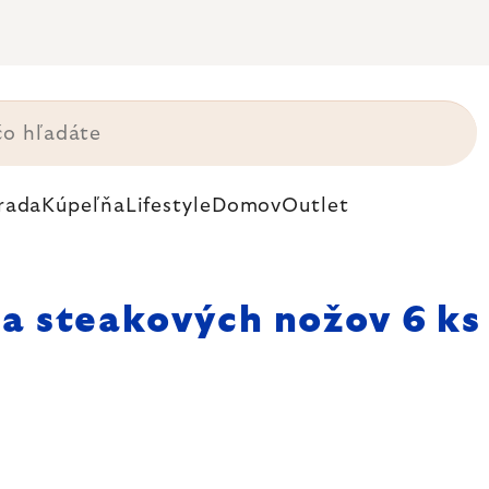
rada
Kúpeľňa
Lifestyle
Domov
Outlet
a steakových nožov 6 ks