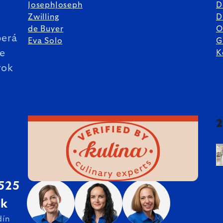
JosephJoseph
D
%
Zwilling
D
de Buyer
O
erá
Eva Solo
G
ie
K
rok
 525
sk
dín