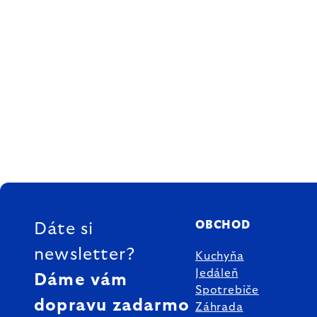
ZÁPÄTIE
OBCHOD
Dáte si
newsletter?
Kuchyňa
Jedáleň
Dáme vám
Spotrebiče
dopravu zadarmo
Záhrada