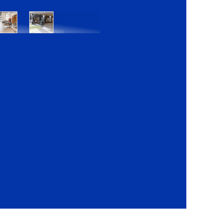
Bratislava
Bratislava
OC
OC
Danubia
Central