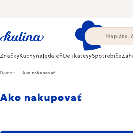
Prejsť
na
obsah
Značky
Kuchyňa
Jedáleň
Delikatesy
Spotrebiče
Záh
Domov
Ako nakupovať
Ako nakupovať