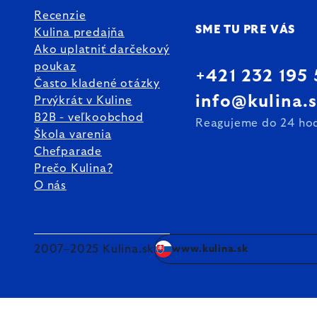
Recenzie
SME TU PRE VÁS
Kulina predajňa
Ako uplatniť darčekový
poukaz
+421 232 195
Často kladené otázky
info@kulina.
Prvýkrát v Kuline
B2B - veľkoobchod
Reagujeme do 24 ho
Škola varenia
Chefparade
Prečo Kulina?
O nás
2007–2025 Kulina.sk
www.kulina.sk