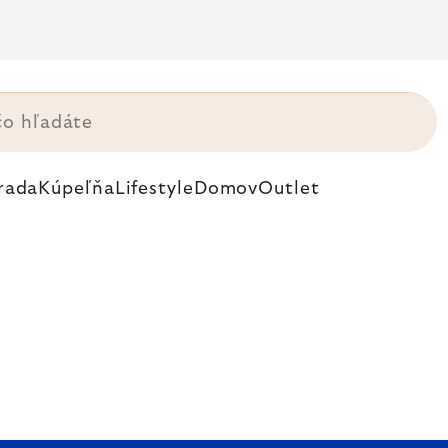
rada
Kúpeľňa
Lifestyle
Domov
Outlet