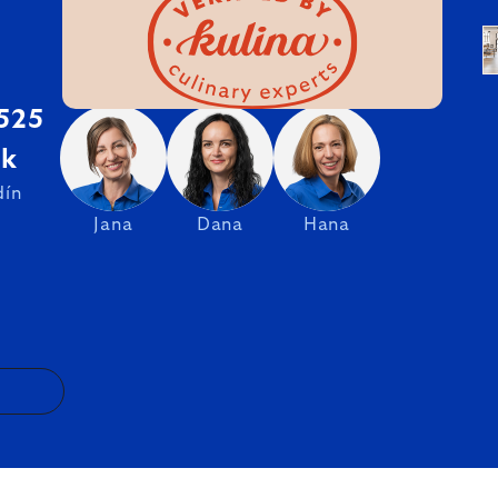
 525
sk
dín
Jana
Dana
Hana