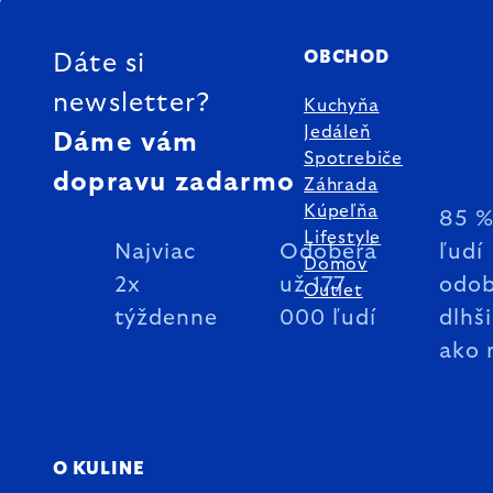
ZÁPÄTIE
OBCHOD
Dáte si
newsletter?
Kuchyňa
Jedáleň
Dáme vám
Spotrebiče
dopravu zadarmo
Záhrada
Kúpeľňa
85 
Lifestyle
Najviac
Odoberá
ľudí
Domov
2x
už 177
odob
Outlet
týždenne
000 ľudí
dlhš
ako 
O KULINE