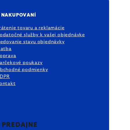
 NAKUPOVANÍ
rátenie tovaru a reklamácie
odatočné služby k vašej objednávke
ledovanie stavu objednávky
latba
oprava
arčekové poukazy
bchodné podmienky
DPR
ontakt
2 PREDAJNE