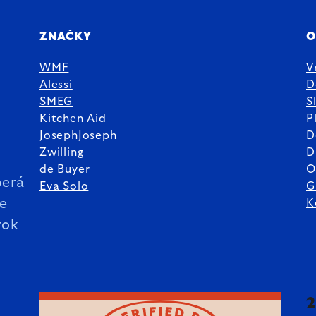
ZNAČKY
O
WMF
V
Alessi
D
SMEG
S
Kitchen Aid
P
JosephJoseph
D
%
Zwilling
D
de Buyer
O
erá
Eva Solo
G
ie
K
rok