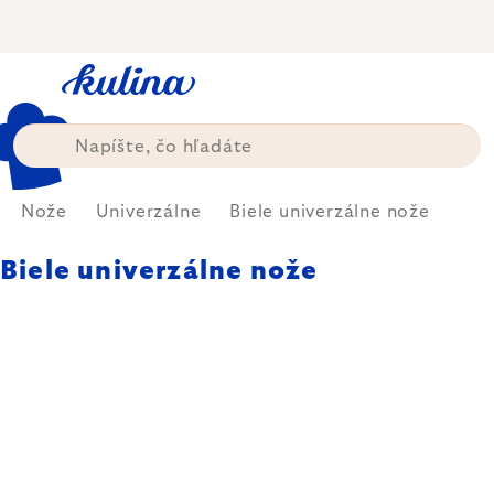
Prejsť
na
obsah
Nože
Univerzálne
Biele univerzálne nože
Biele univerzálne nože