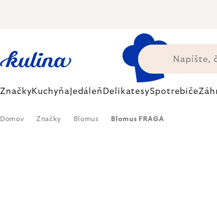
Prejsť
na
obsah
Značky
Kuchyňa
Jedáleň
Delikatesy
Spotrebiče
Záh
Domov
Značky
Blomus
Blomus FRAGA