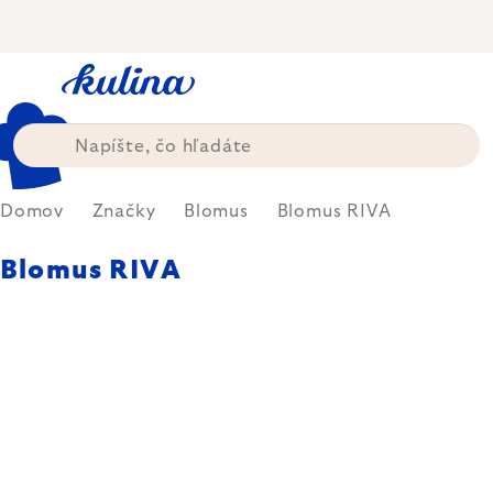
Prejsť
na
obsah
Domov
Značky
Blomus
Blomus RIVA
Blomus RIVA