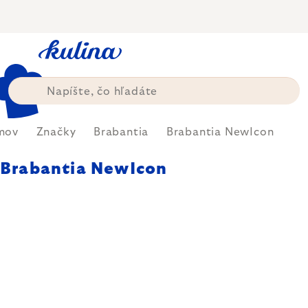
Prejsť
na
obsah
mov
Značky
Brabantia
Brabantia NewIcon
Brabantia NewIcon