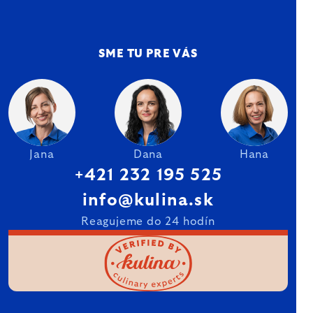
SME TU PRE VÁS
Jana
Dana
Hana
+421 232 195 525
info@kulina.sk
Reagujeme do 24 hodín