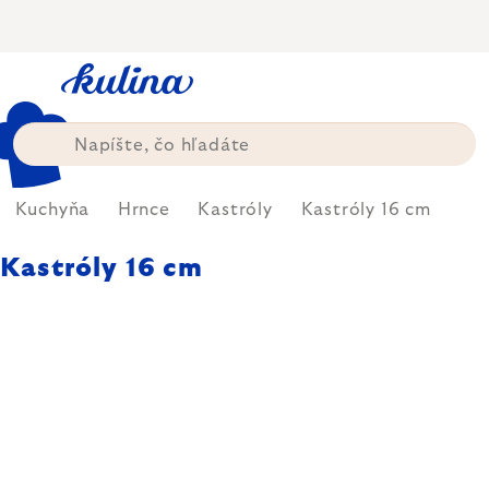
Prejsť
na
obsah
Kuchyňa
Hrnce
Kastróly
Kastróly 16 cm
Kastróly 16 cm