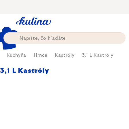
Prejsť
na
obsah
Kuchyňa
Hrnce
Kastróly
3,1 L Kastróly
3,1 L Kastróly