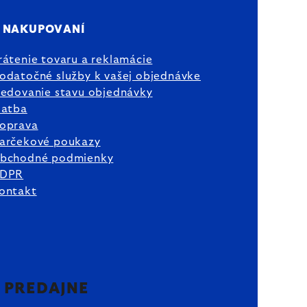
 NAKUPOVANÍ
rátenie tovaru a reklamácie
odatočné služby k vašej objednávke
ledovanie stavu objednávky
latba
oprava
arčekové poukazy
bchodné podmienky
DPR
ontakt
2 PREDAJNE