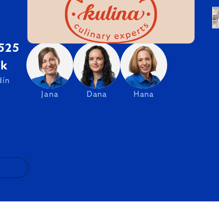
 525
sk
dín
Jana
Dana
Hana