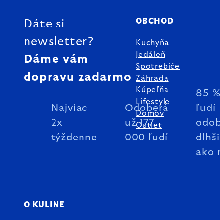
OBCHOD
Dáte si
newsletter?
Kuchyňa
Jedáleň
Dáme vám
Spotrebiče
dopravu zadarmo
Záhrada
Kúpeľňa
85 
Lifestyle
Najviac
Odoberá
ľudí
Domov
2x
už 177
odob
Outlet
týždenne
000 ľudí
dlhš
ako 
O KULINE