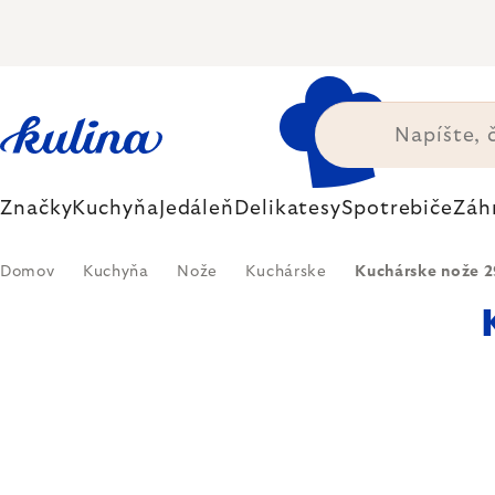
Prejsť
na
obsah
Značky
Kuchyňa
Jedáleň
Delikatesy
Spotrebiče
Záh
Domov
Kuchyňa
Nože
Kuchárske
Kuchárske nože 