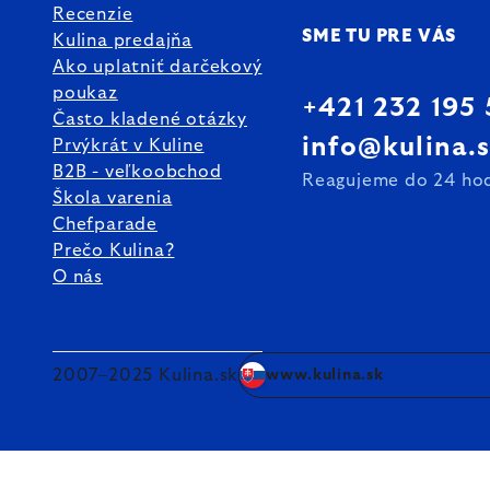
Recenzie
SME TU PRE VÁS
Kulina predajňa
Ako uplatniť darčekový
poukaz
+421 232 195
Často kladené otázky
info@kulina.
Prvýkrát v Kuline
B2B - veľkoobchod
Reagujeme do 24 ho
Škola varenia
Chefparade
Prečo Kulina?
O nás
2007–2025 Kulina.sk
www.kulina.sk