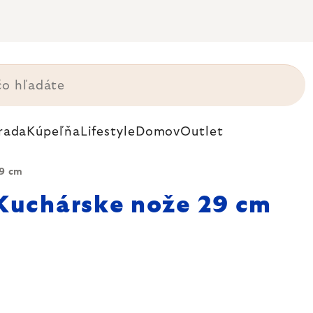
rada
Kúpeľňa
Lifestyle
Domov
Outlet
29 cm
Kuchárske nože 29 cm