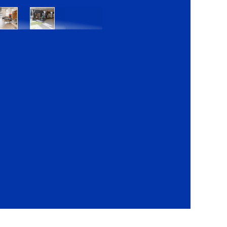
Bratislava
Bratislava
OC
OC
Danubia
Central