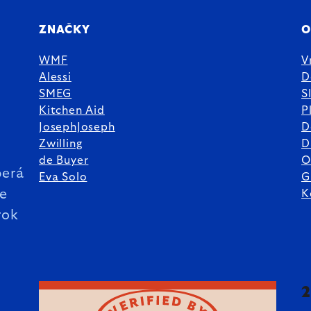
ZNAČKY
O
WMF
V
Alessi
D
SMEG
S
Kitchen Aid
P
JosephJoseph
D
%
Zwilling
D
de Buyer
O
erá
Eva Solo
G
ie
K
rok