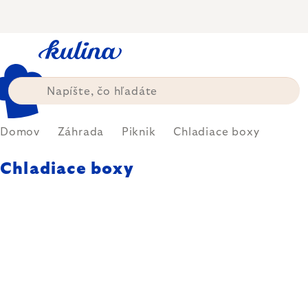
Prejsť
na
obsah
Domov
Záhrada
Piknik
Chladiace boxy
Chladiace boxy