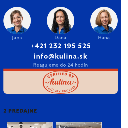
Jana
Dana
Hana
+421 232 195 525
info@kulina.sk
Reagujeme do 24 hodín
2 PREDAJNE