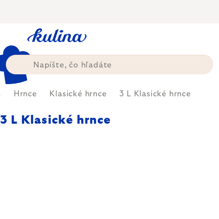
Prejsť
na
obsah
a
Hrnce
Klasické hrnce
3 L Klasické hrnce
3 L Klasické hrnce