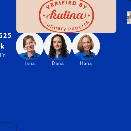
 525
sk
dín
Jana
Dana
Hana