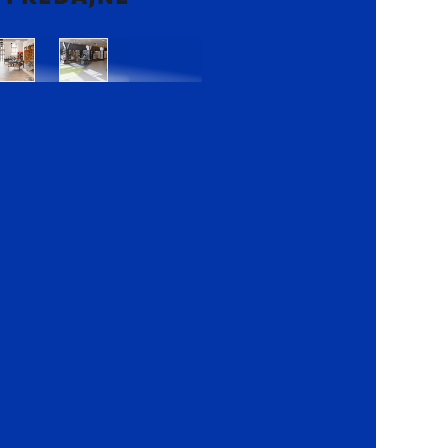
Bratislava
Bratislava
OC
OC
Danubia
Central