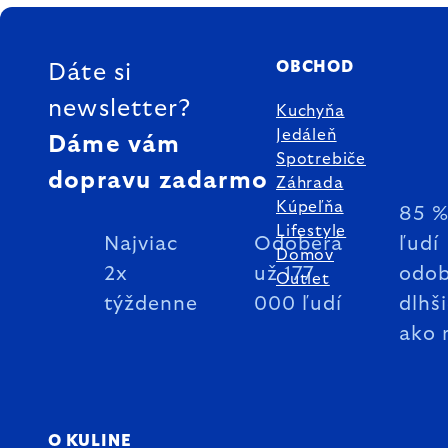
ZÁPÄTIE
OBCHOD
Dáte si
newsletter?
Kuchyňa
Jedáleň
Dáme vám
Spotrebiče
dopravu zadarmo
Záhrada
Kúpeľňa
85 
Lifestyle
Najviac
Odoberá
ľudí
Domov
2x
už 177
odob
Outlet
týždenne
000 ľudí
dlhš
ako 
O KULINE