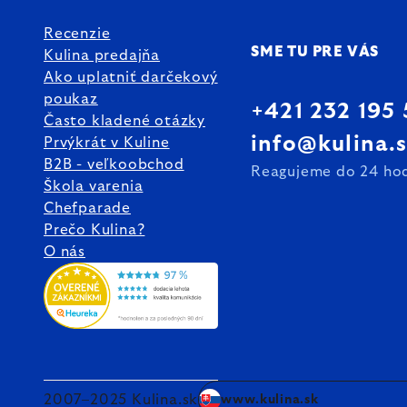
Recenzie
SME TU PRE VÁS
Kulina predajňa
Ako uplatniť darčekový
poukaz
+421 232 195
Často kladené otázky
info@kulina.
Prvýkrát v Kuline
B2B - veľkoobchod
Reagujeme do 24 ho
Škola varenia
Chefparade
Prečo Kulina?
O nás
2007–2025 Kulina.sk
www.kulina.sk