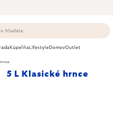
rada
Kúpeľňa
Lifestyle
Domov
Outlet
 hrnce
5 L Klasické hrnce