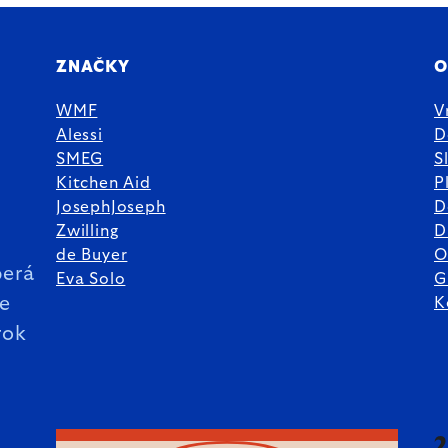
ZNAČKY
O
WMF
V
Alessi
D
SMEG
S
Kitchen Aid
P
JosephJoseph
D
%
Zwilling
D
de Buyer
O
erá
Eva Solo
G
ie
K
rok