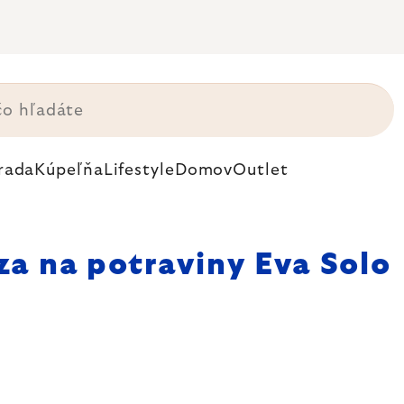
rada
Kúpeľňa
Lifestyle
Domov
Outlet
a na potraviny Eva Solo