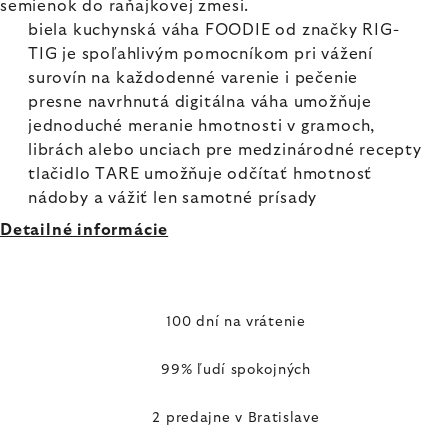
semienok do raňajkovej zmesi.
biela kuchynská váha FOODIE od značky RIG-
TIG je spoľahlivým pomocníkom pri vážení
surovín na každodenné varenie i pečenie
presne navrhnutá digitálna váha umožňuje
jednoduché meranie hmotnosti v gramoch,
librách alebo unciach pre medzinárodné recepty
tlačidlo TARE umožňuje odčítať hmotnosť
nádoby a vážiť len samotné prísady
Detailné informácie
100 dní na vrátenie
99% ľudí spokojných
2 predajne v Bratislave