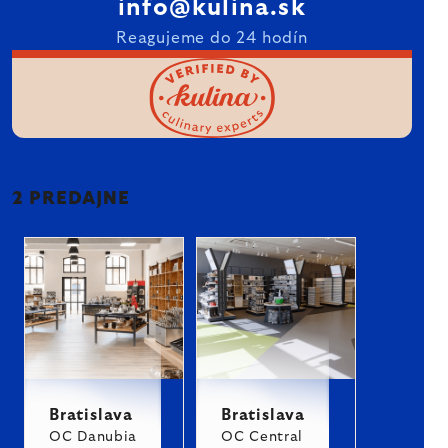
info@kulina.sk
Reagujeme do 24 hodín
2 PREDAJNE
Bratislava
Bratislava
OC Danubia
OC Central