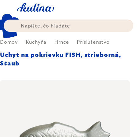
Prejsť
na
obsah
Domov
Kuchyňa
Hrnce
Príslušenstvo
Úchyt na pokrievku FISH, strieborná,
Staub