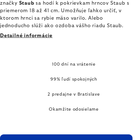
značky
Staub
sa hodí k pokrievkam hrncov Staub s
priemerom 18 až 41 cm. Umožňuje ľahko určiť, v
ktorom hrnci sa rybie mäso varilo. Alebo
jednoducho slúži ako ozdoba vášho riadu Staub.
Detailné informácie
100 dní na vrátenie
99% ľudí spokojných
2 predajne v Bratislave
Okamžite odosielame
ZÁPÄTIE