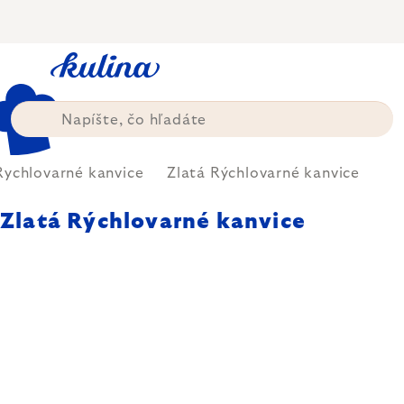
Prejsť
na
obsah
Rychlovarné kanvice
Zlatá Rýchlovarné kanvice
Zlatá Rýchlovarné kanvice