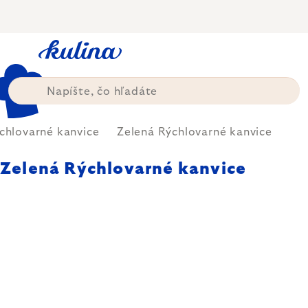
Prejsť
na
obsah
chlovarné kanvice
Zelená Rýchlovarné kanvice
Zelená Rýchlovarné kanvice