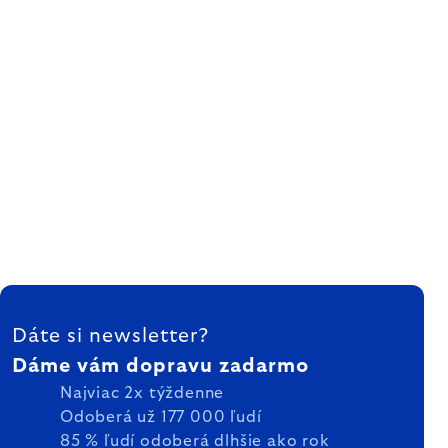
ZÁPÄTIE
Dáte si newsletter?
Dáme vám dopravu zadarmo
Najviac 2x týždenne
Odoberá už 177 000 ľudí
85 % ľudí odoberá dlhšie ako rok