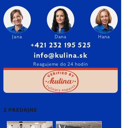
Jana
Dana
Hana
+421 232 195 525
info@kulina.sk
Reagujeme do 24 hodín
2 PREDAJNE