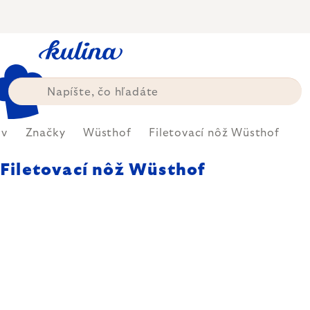
Prejsť
na
obsah
v
Značky
Wüsthof
Filetovací nôž Wüsthof
Filetovací nôž Wüsthof