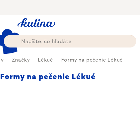
Prejsť
na
obsah
ov
Značky
Lékué
Formy na pečenie Lékué
Formy na pečenie Lékué