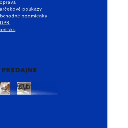
oprava
arčekové poukazy
bchodné podmienky
DPR
ontakt
2 PREDAJNE
Bratislava
Bratislava
OC
OC
Danubia
Central