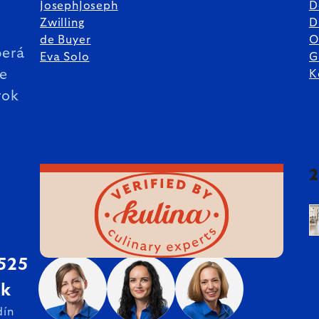
JosephJoseph
D
%
Zwilling
D
de Buyer
O
erá
Eva Solo
G
ie
K
rok
 525
sk
dín