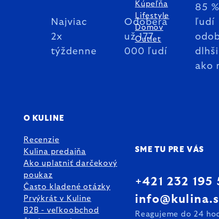
Kúpeľňa
85 
Lifestyle
Najviac
Odoberá
ľudí
Domov
2x
už 177
odob
Outlet
týždenne
000 ľudí
dlhš
ako 
O KULINE
Recenzie
SME TU PRE VÁS
Kulina predajňa
Ako uplatniť darčekový
poukaz
+421 232 195
Často kladené otázky
info@kulina.
Prvýkrát v Kuline
B2B - veľkoobchod
Reagujeme do 24 ho