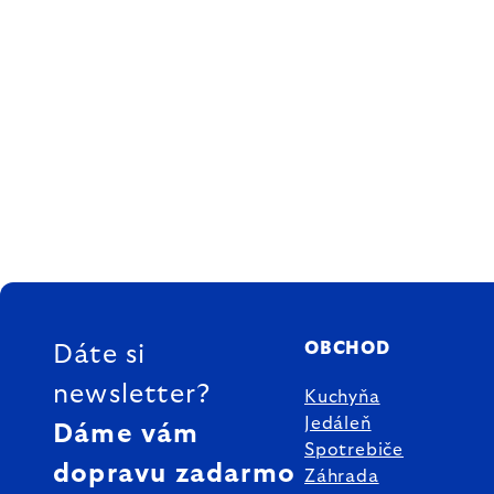
ZÁPÄTIE
OBCHOD
Dáte si
newsletter?
Kuchyňa
Jedáleň
Dáme vám
Spotrebiče
dopravu zadarmo
Záhrada