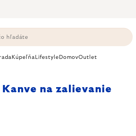
rada
Kúpeľňa
Lifestyle
Domov
Outlet
Kanve na zalievanie