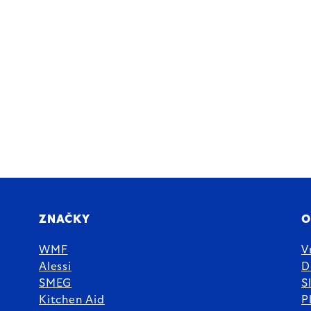
ZNAČKY
O
WMF
V
Alessi
D
SMEG
S
Kitchen Aid
P