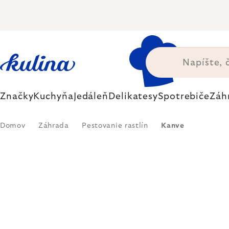
Prejsť
na
obsah
Značky
Kuchyňa
Jedáleň
Delikatesy
Spotrebiče
Záh
Domov
Záhrada
Pestovanie rastlín
Kanve