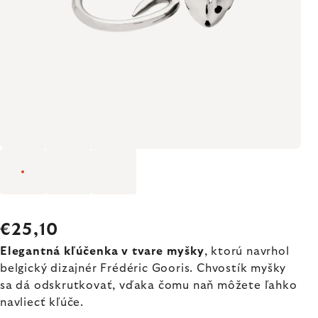
€25,10
Elegantná kľúčenka
v tvare myšky
, ktorú navrhol
belgický dizajnér Frédéric Gooris. Chvostík myšky
sa dá odskrutkovať, vďaka čomu naň môžete ľahko
navliecť kľúče.