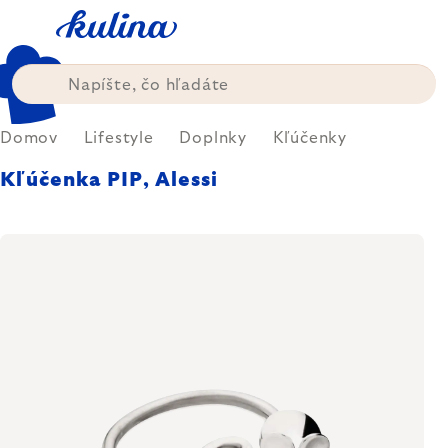
Prejsť
na
obsah
Domov
Lifestyle
Doplnky
Kľúčenky
Kľúčenka PIP, Alessi