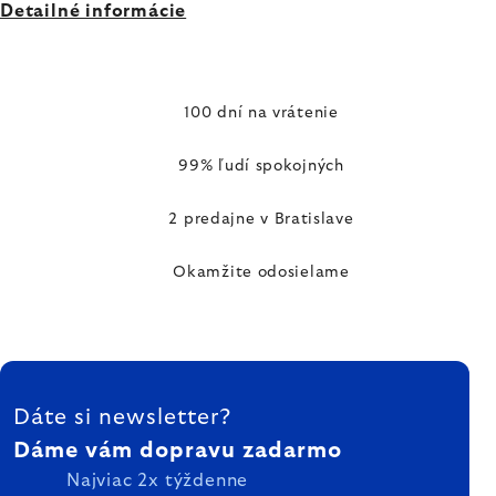
Detailné informácie
100 dní na vrátenie
99% ľudí spokojných
2 predajne v Bratislave
Okamžite odosielame
ZÁPÄTIE
Dáte si newsletter?
Dáme vám dopravu zadarmo
Najviac 2x týždenne