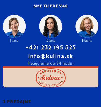
SME TU PRE VÁS
Jana
Dana
Hana
+421 232 195 525
info@kulina.sk
Reagujeme do 24 hodín
2 PREDAJNE