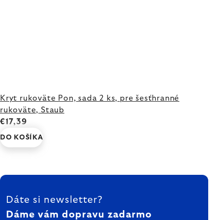
Kryt rukoväte Pon, sada 2 ks, pre šesťhranné
rukoväte, Staub
€17,39
DO KOŠÍKA
ZÁPÄTIE
Dáte si newsletter?
Dáme vám dopravu zadarmo