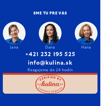
SME TU PRE VÁS
Jana
Dana
Hana
+421 232 195 525
info@kulina.sk
Reagujeme do 24 hodín