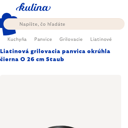
Prejsť
na
obsah
Kuchyňa
Panvice
Grilovacie
Liatinové
Liatinová grilovacia panvica okrúhla
čierna O 26 cm Staub