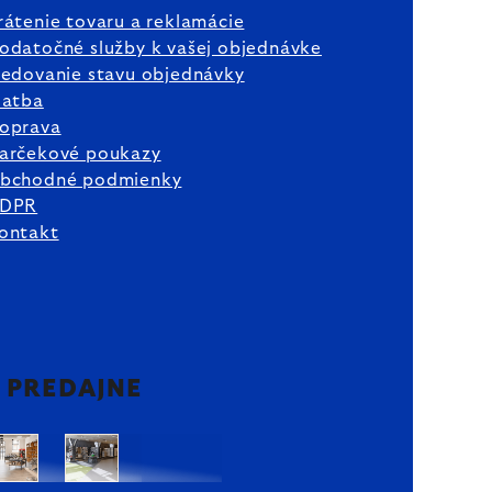
rátenie tovaru a reklamácie
odatočné služby k vašej objednávke
ledovanie stavu objednávky
latba
oprava
arčekové poukazy
bchodné podmienky
DPR
ontakt
2 PREDAJNE