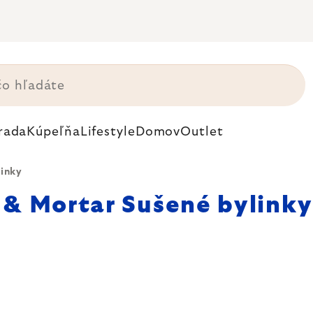
rada
Kúpeľňa
Lifestyle
Domov
Outlet
linky
l & Mortar Sušené bylinky