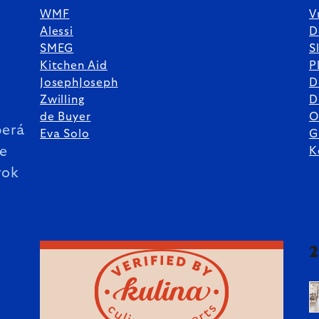
WMF
V
Alessi
D
SMEG
S
Kitchen Aid
P
JosephJoseph
D
%
Zwilling
D
de Buyer
O
erá
Eva Solo
G
ie
K
rok