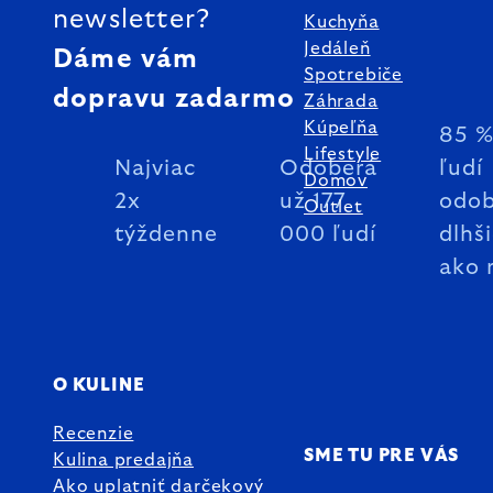
newsletter?
Kuchyňa
Jedáleň
Dáme vám
Spotrebiče
dopravu zadarmo
Záhrada
Kúpeľňa
85 
Lifestyle
Najviac
Odoberá
ľudí
Domov
2x
už 177
odob
Outlet
týždenne
000 ľudí
dlhš
ako 
O KULINE
Recenzie
SME TU PRE VÁS
Kulina predajňa
Ako uplatniť darčekový