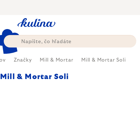
Prejsť
na
obsah
ov
Značky
Mill & Mortar
Mill & Mortar Soli
Mill & Mortar Soli