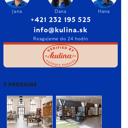
Jana
Dana
Hana
+421 232 195 525
info@kulina.sk
Reagujeme do 24 hodín
2 PREDAJNE