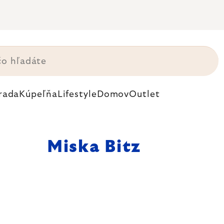
rada
Kúpeľňa
Lifestyle
Domov
Outlet
Miska Bitz