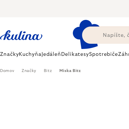
Prejsť
na
obsah
Značky
Kuchyňa
Jedáleň
Delikatesy
Spotrebiče
Záh
Domov
Značky
Bitz
Miska Bitz