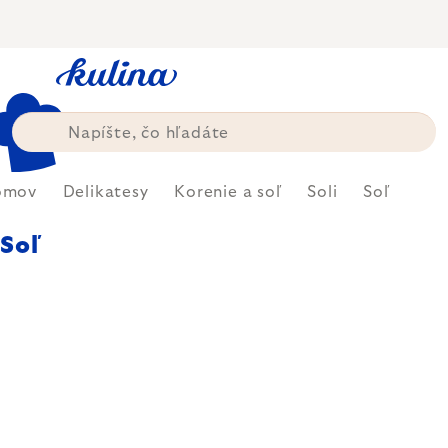
Prejsť
na
obsah
omov
Delikatesy
Korenie a soľ
Soli
Soľ
Soľ