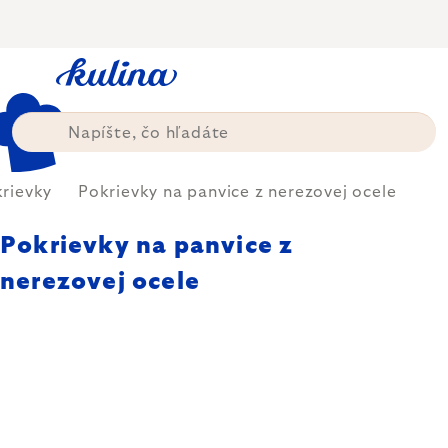
Prejsť
na
obsah
rievky
Pokrievky na panvice z nerezovej ocele
Pokrievky na panvice z
nerezovej ocele