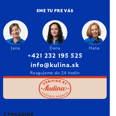
SME TU PRE VÁS
Jana
Dana
Hana
+421 232 195 525
info@kulina.sk
Reagujeme do 24 hodín
2 PREDAJNE