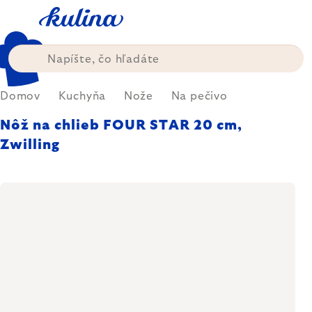
Prejsť
na
obsah
Domov
Kuchyňa
Nože
Na pečivo
Nôž na chlieb FOUR STAR 20 cm,
Zwilling