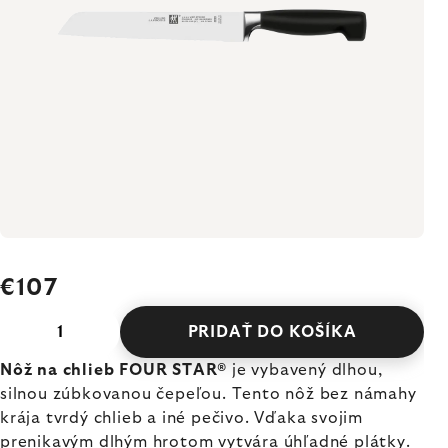
€107
PRIDAŤ DO KOŠÍKA
Nôž na chlieb FOUR STAR®
je vybavený dlhou,
silnou zúbkovanou čepeľou. Tento nôž bez námahy
krája tvrdý chlieb a iné pečivo. Vďaka svojim
prenikavým dlhým hrotom vytvára úhľadné plátky.