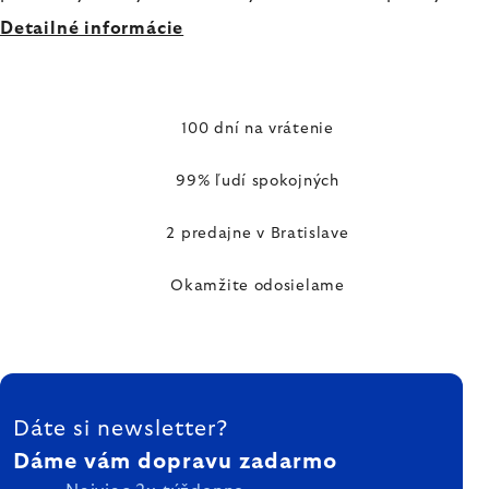
Detailné informácie
100 dní na vrátenie
99% ľudí spokojných
2 predajne v Bratislave
Okamžite odosielame
ZÁPÄTIE
Dáte si newsletter?
Dáme vám dopravu zadarmo