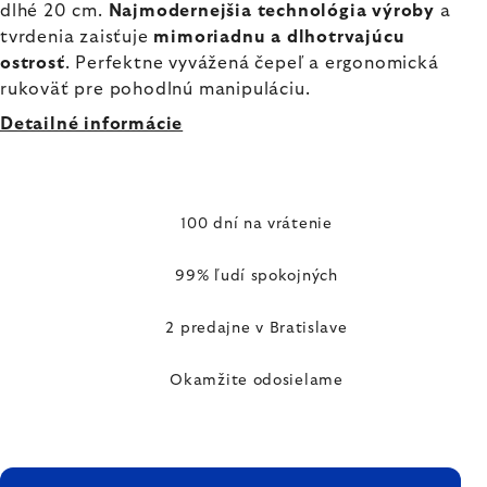
dlhé 20 cm.
Najmodernejšia technológia výroby
a
tvrdenia zaisťuje
mimoriadnu a dlhotrvajúcu
ostrosť
. Perfektne vyvážená čepeľ a ergonomická
rukoväť pre pohodlnú manipuláciu.
Detailné informácie
100 dní na vrátenie
99% ľudí spokojných
2 predajne v Bratislave
Okamžite odosielame
ZÁPÄTIE