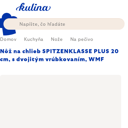
Prejsť
na
obsah
Domov
Kuchyňa
Nože
Na pečivo
Nôž na chlieb SPITZENKLASSE PLUS 20
cm, s dvojitým vrúbkovaním, WMF