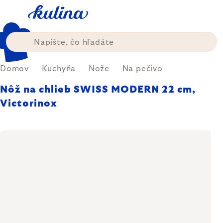
Prejsť
na
obsah
Domov
Kuchyňa
Nože
Na pečivo
Nôž na chlieb SWISS MODERN 22 cm,
Victorinox