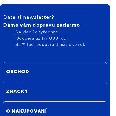
ZÁPÄTIE
Dáte si newsletter?
Dáme vám dopravu zadarmo
Najviac 2x týždenne
Odoberá už 177 000 ľudí
85 % ľudí odoberá dlhšie ako rok
OBCHOD
ZNAČKY
O NAKUPOVANÍ