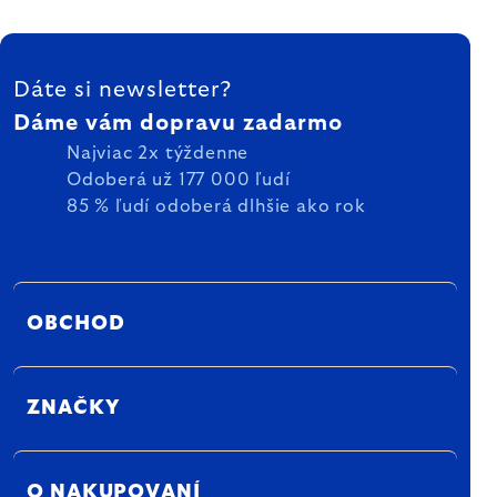
ZÁPÄTIE
Dáte si newsletter?
Dáme vám dopravu zadarmo
Najviac 2x týždenne
Odoberá už 177 000 ľudí
85 % ľudí odoberá dlhšie ako rok
OBCHOD
ZNAČKY
O NAKUPOVANÍ