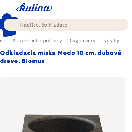
Prejsť
na
obsah
ňa
Kozmetické potreby
Organizéry
Košíky
Odkladacia miska Modo 10 cm, dubové
drevo, Blomus