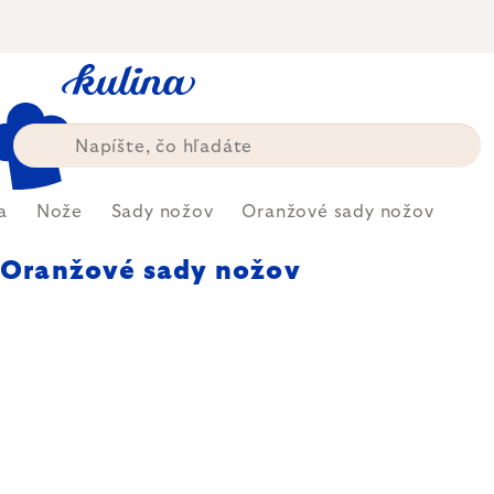
Prejsť
na
obsah
a
Nože
Sady nožov
Oranžové sady nožov
Oranžové sady nožov