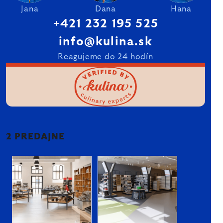
Jana
Dana
Hana
+421 232 195 525
info@kulina.sk
Reagujeme do 24 hodín
2 PREDAJNE