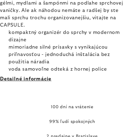
gélmi, mydlami a šampónmi na podlahe sprchovej
vaničky. Ale ak náhodou nemáte a radšej by ste
mali sprchu trochu organizovanejšiu, vitajte na
CAPSULE.
kompaktný organizér do sprchy v modernom
dizajne
mimoriadne silné prísavky s vynikajúcou
priľnavosťou - jednoduchá inštalácia bez
použitia náradia
voda samovoľne odteká z hornej police
Detailné informácie
100 dní na vrátenie
99% ľudí spokojných
2 predajne v Bratislave