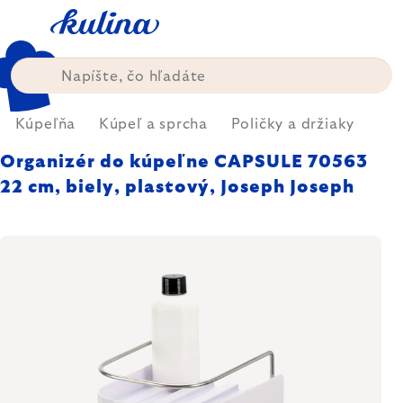
Prejsť
na
obsah
Kúpeľňa
Kúpeľ a sprcha
Poličky a držiaky
Organizér do kúpeľne CAPSULE 70563
22 cm, biely, plastový, Joseph Joseph