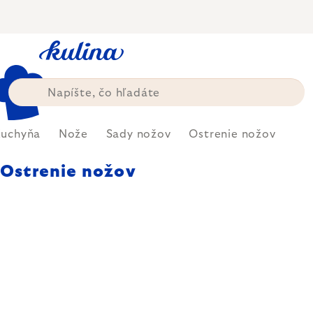
Prejsť
na
obsah
uchyňa
Nože
Sady nožov
Ostrenie nožov
Ostrenie nožov