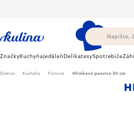
Prejsť
na
obsah
Značky
Kuchyňa
Jedáleň
Delikatesy
Spotrebiče
Záh
Domov
Kuchyňa
Panvice
Hliníkové panvice 30 cm
H