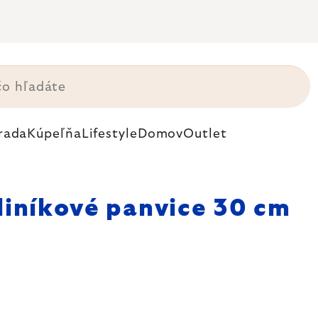
rada
Kúpeľňa
Lifestyle
Domov
Outlet
liníkové panvice 30 cm