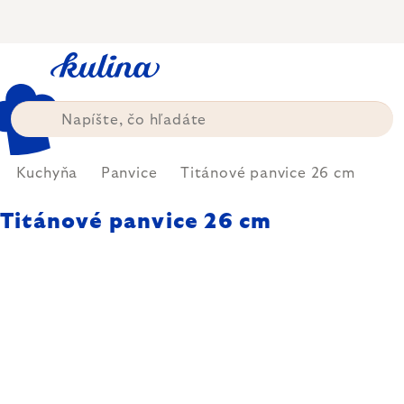
Prejsť
na
obsah
Kuchyňa
Panvice
Titánové panvice 26 cm
Titánové panvice 26 cm