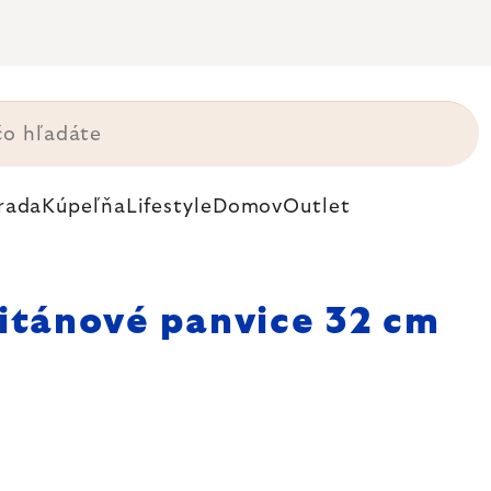
rada
Kúpeľňa
Lifestyle
Domov
Outlet
itánové panvice 32 cm