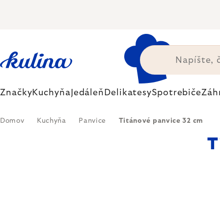
Prejsť
na
obsah
Značky
Kuchyňa
Jedáleň
Delikatesy
Spotrebiče
Záh
Domov
Kuchyňa
Panvice
Titánové panvice 32 cm
T