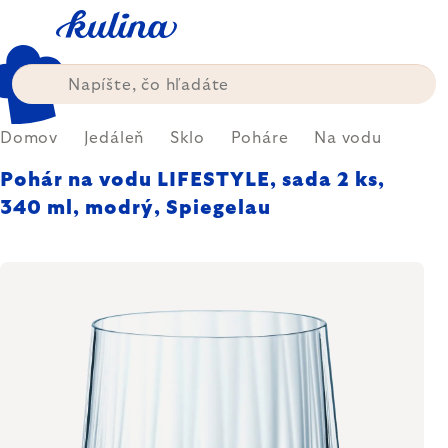
Prejsť
na
obsah
Domov
Jedáleň
Sklo
Poháre
Na vodu
Pohár na vodu LIFESTYLE, sada 2 ks,
340 ml, modrý, Spiegelau