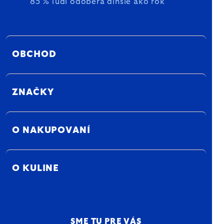
85 % ľudí odoberá dlhšie ako rok
OBCHOD
ZNAČKY
O NAKUPOVANÍ
O KULINE
SME TU PRE VÁS