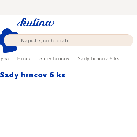
Prejsť
na
obsah
hyňa
Hrnce
Sady hrncov
Sady hrncov 6 ks
Sady hrncov 6 ks