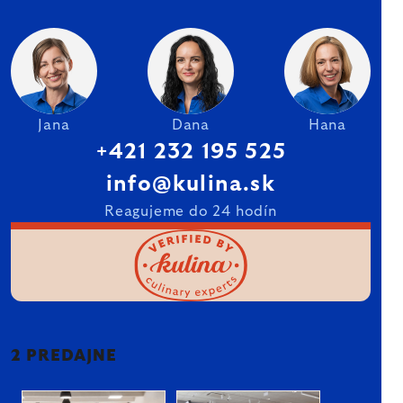
Jana
Dana
Hana
+421 232 195 525
info@kulina.sk
Reagujeme do 24 hodín
2 PREDAJNE