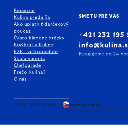
Recenzie
SME TU PRE VÁS
Kulina predajňa
Ako uplatniť darčekový
poukaz
+421 232 195
Často kladené otázky
info@kulina.
Prvýkrát v Kuline
B2B - veľkoobchod
Reagujeme do 24 ho
Škola varenia
Chefparade
Prečo Kulina?
O nás
2007–2025 Kulina.sk
www.kulina.sk