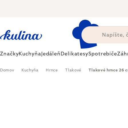
Prejsť
na
obsah
Značky
Kuchyňa
Jedáleň
Delikatesy
Spotrebiče
Záh
Domov
Kuchyňa
Hrnce
Tlakové
Tlakové hrnce 26 