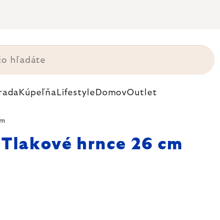
rada
Kúpeľňa
Lifestyle
Domov
Outlet
cm
Tlakové hrnce 26 cm