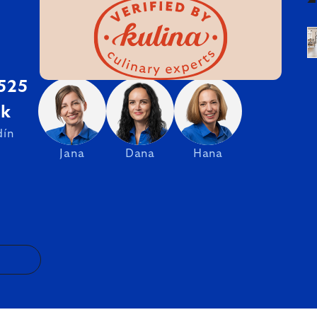
 525
sk
dín
Jana
Dana
Hana