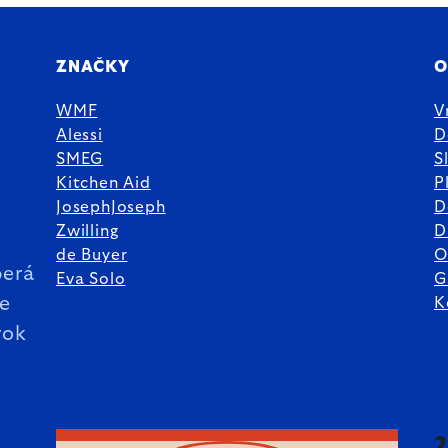
ZNAČKY
O
WMF
V
Alessi
D
SMEG
S
Kitchen Aid
P
JosephJoseph
D
%
Zwilling
D
de Buyer
O
erá
Eva Solo
G
ie
K
rok