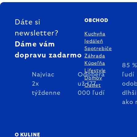
ZÁPÄTIE
OBCHOD
Dáte si
newsletter?
Kuchyňa
Jedáleň
Dáme vám
Spotrebiče
dopravu zadarmo
Záhrada
Kúpeľňa
85 
Lifestyle
Najviac
Odoberá
ľudí
Domov
2x
už 177
odob
Outlet
týždenne
000 ľudí
dlhš
ako 
O KULINE