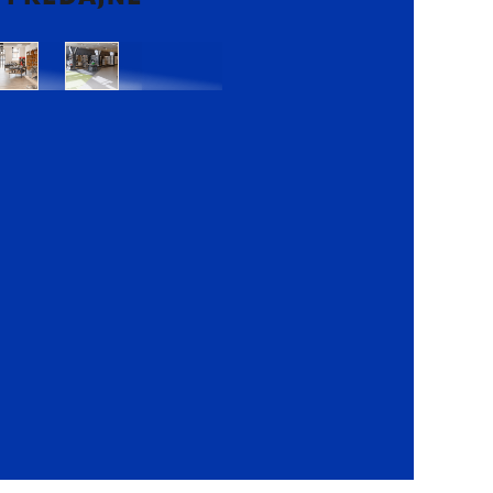
Bratislava
Bratislava
OC
OC
Danubia
Central