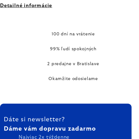
Detailné informácie
100 dní na vrátenie
99% ľudí spokojných
2 predajne v Bratislave
Okamžite odosielame
ZÁPÄTIE
Dáte si newsletter?
Dáme vám dopravu zadarmo
Najviac 2x týždenne