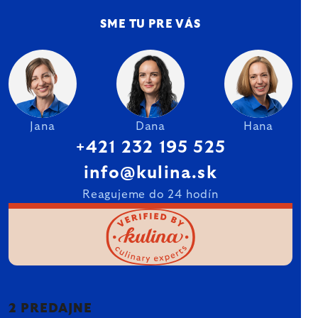
SME TU PRE VÁS
Jana
Dana
Hana
+421 232 195 525
info@kulina.sk
Reagujeme do 24 hodín
2 PREDAJNE