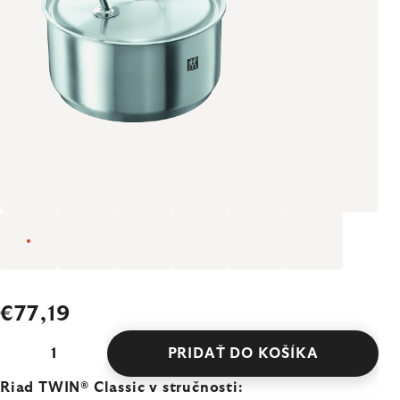
€77,19
PRIDAŤ DO KOŠÍKA
Riad TWIN® Classic v stručnosti: