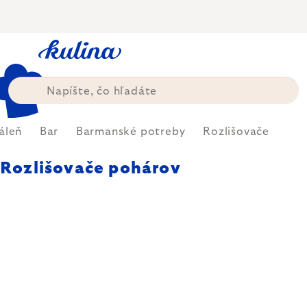
Prejsť
na
obsah
áleň
Bar
Barmanské potreby
Rozlišovače
Rozlišovače pohárov