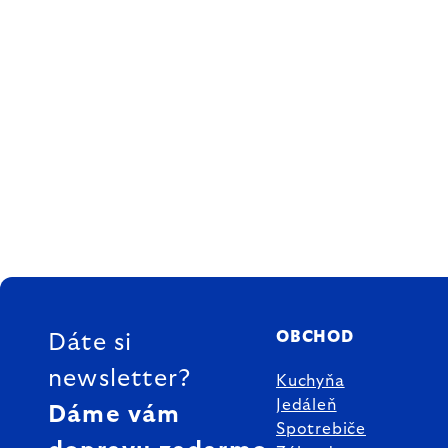
ZÁPÄTIE
OBCHOD
Dáte si
newsletter?
Kuchyňa
Jedáleň
Dáme vám
Spotrebiče