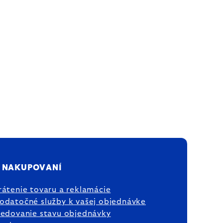
 NAKUPOVANÍ
rátenie tovaru a reklamácie
odatočné služby k vašej objednávke
ledovanie stavu objednávky