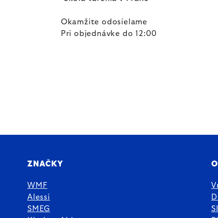
Okamžite odosielame
Pri objednávke do 12:00
ZNAČKY
O
WMF
V
Alessi
D
SMEG
S