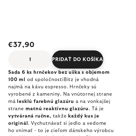
€37,90
PRIDAŤ DO KOŠÍKA
Sada 6 ks hrnčekov bez uška s objemom
100 ml
od spoločnostiBitz je vhodná
najmä na kávu espresso. Hrnčeky sú
vyrobené z kameniny. Na vnútornej strane
má
lesklú farebnú glazúru
a na vonkajšej
strane
matnú reaktívnu glazúru
. Tá je
vytváraná ručne,
takže
každý kus je
originál
. Vychutnávať si jedlo a vedome
ho vnímať - to je cieľom dánskeho výrobcu