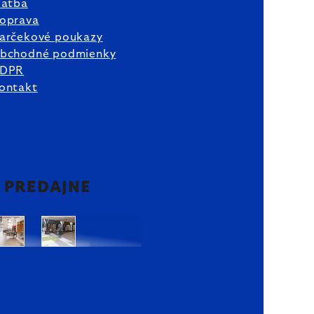
latba
oprava
arčekové poukazy
bchodné podmienky
DPR
ontakt
2 PREDAJNE
Bratislava
Bratislava
OC
OC
Danubia
Central