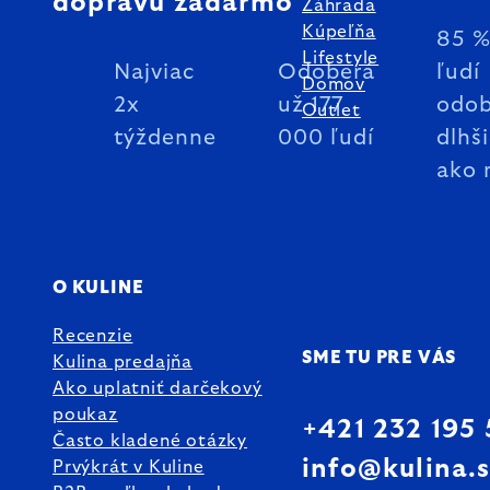
dopravu zadarmo
Záhrada
Kúpeľňa
85 
Lifestyle
Najviac
Odoberá
ľudí
Domov
2x
už 177
odob
Outlet
týždenne
000 ľudí
dlhš
ako 
O KULINE
Recenzie
SME TU PRE VÁS
Kulina predajňa
Ako uplatniť darčekový
poukaz
+421 232 195
Často kladené otázky
info@kulina.
Prvýkrát v Kuline