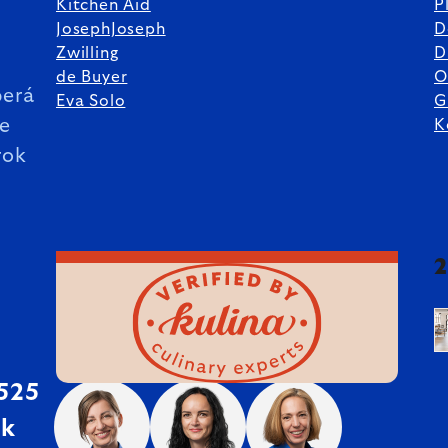
Kitchen Aid
P
JosephJoseph
D
%
Zwilling
D
de Buyer
O
erá
Eva Solo
G
ie
K
rok
 525
sk