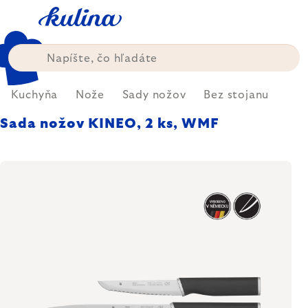
Prejsť
na
obsah
Kuchyňa
Nože
Sady nožov
Bez stojanu
Sada nožov KINEO, 2 ks, WMF