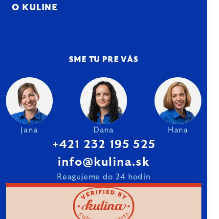
O KULINE
SME TU PRE VÁS
Jana
Dana
Hana
+421 232 195 525
info@kulina.sk
Reagujeme do 24 hodín