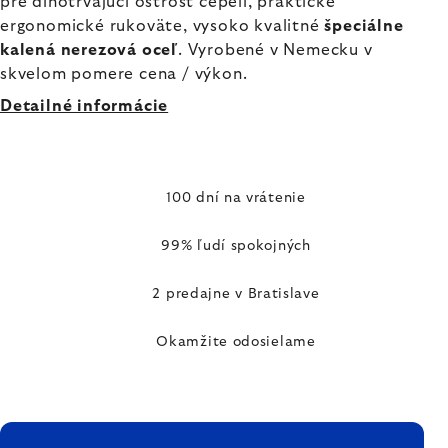
pre dlhotrvajúci ostrosť čepelí, praktické
ergonomické rukoväte, vysoko kvalitné
špeciálne
kalená nerezová oceľ
. Vyrobené v Nemecku v
skvelom pomere cena / výkon.
Detailné informácie
100 dní na vrátenie
99% ľudí spokojných
2 predajne v Bratislave
Okamžite odosielame
ZÁPÄTIE