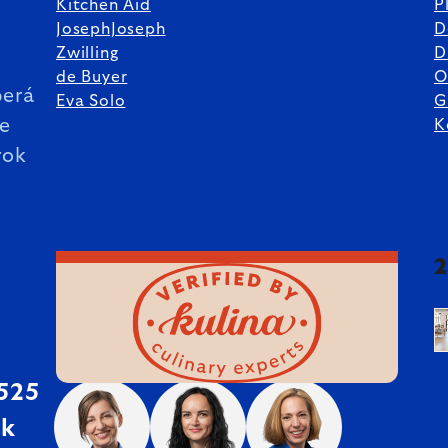
Kitchen Aid
P
JosephJoseph
D
%
Zwilling
D
de Buyer
O
erá
Eva Solo
G
ie
K
rok
 525
sk