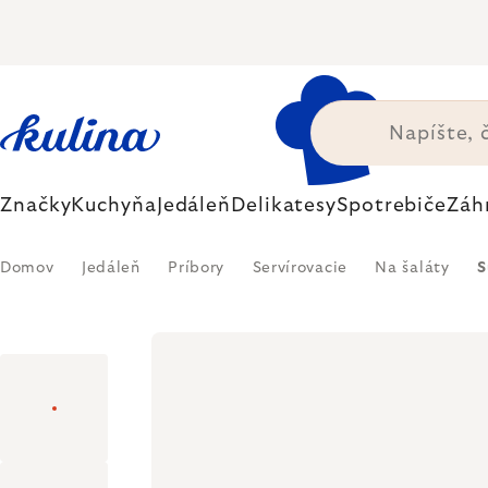
Prejsť
na
obsah
Značky
Kuchyňa
Jedáleň
Delikatesy
Spotrebiče
Záh
Domov
Jedáleň
Príbory
Servírovacie
Na šaláty
S