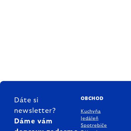
ZÁPÄTIE
OBCHOD
Dáte si
newsletter?
Kuchyňa
Jedáleň
Dáme vám
Spotrebiče