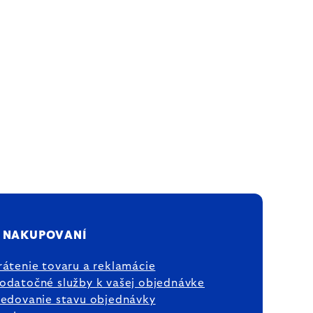
 NAKUPOVANÍ
rátenie tovaru a reklamácie
odatočné služby k vašej objednávke
ledovanie stavu objednávky