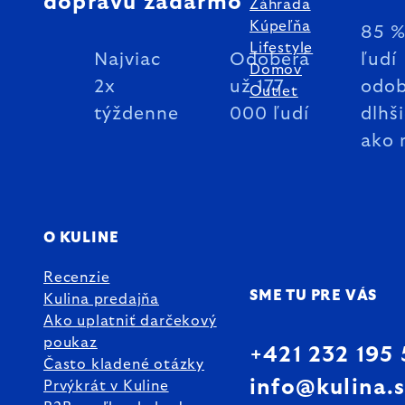
dopravu zadarmo
Záhrada
Kúpeľňa
85 
Lifestyle
Najviac
Odoberá
ľudí
Domov
2x
už 177
odob
Outlet
týždenne
000 ľudí
dlhš
ako 
O KULINE
Recenzie
SME TU PRE VÁS
Kulina predajňa
Ako uplatniť darčekový
poukaz
+421 232 195
Často kladené otázky
info@kulina.
Prvýkrát v Kuline