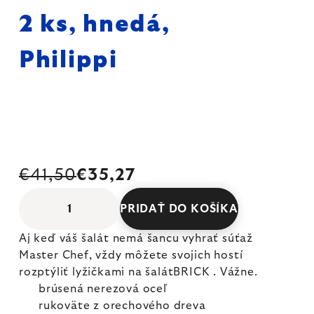
2 ks, hnedá,
Philippi
€41,50
€35,27
PRIDAŤ DO KOŠÍKA
Aj keď váš šalát nemá šancu vyhrať súťaž
Master Chef, vždy môžete svojich hostí
rozptýliť lyžičkami na šalátBRICK . Vážne.
brúsená nerezová oceľ
rukoväte z orechového dreva