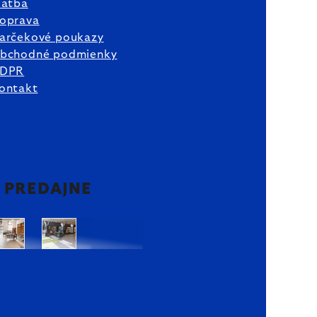
latba
oprava
arčekové poukazy
bchodné podmienky
DPR
ontakt
2 PREDAJNE
Bratislava
Bratislava
OC
OC
Danubia
Central