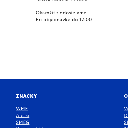
Okamžite odosielame
Pri objednávke do 12:00
ZNAČKY
O
WMF
V
Alessi
D
SMEG
S