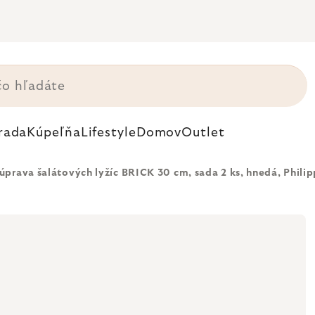
rada
Kúpeľňa
Lifestyle
Domov
Outlet
úprava šalátových lyžíc BRICK 30 cm, sada 2 ks, hnedá, Philip