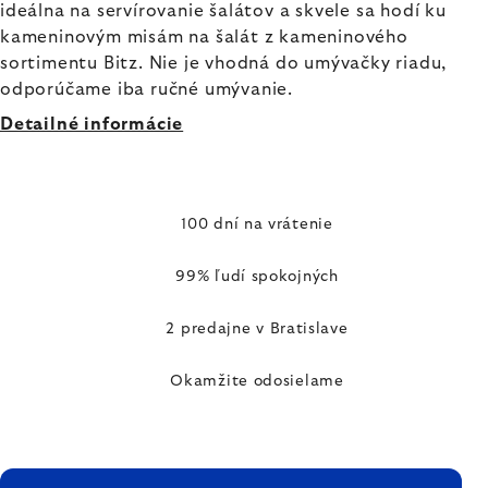
ideálna na servírovanie šalátov a skvele sa hodí ku
kameninovým misám na šalát z kameninového
sortimentu Bitz. Nie je vhodná do umývačky riadu,
odporúčame iba ručné umývanie.
Detailné informácie
100 dní na vrátenie
99% ľudí spokojných
2 predajne v Bratislave
Okamžite odosielame
ZÁPÄTIE