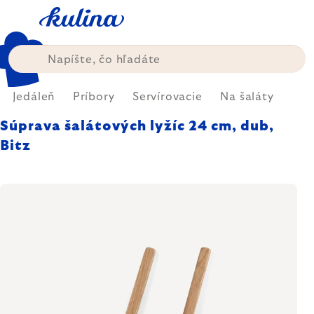
Prejsť
na
obsah
Jedáleň
Príbory
Servírovacie
Na šaláty
Súprava šalátových lyžíc 24 cm, dub,
Bitz