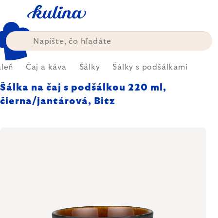
Prejsť
na
obsah
áleň
Čaj a káva
Šálky
Šálky s podšálkami
Šálka na čaj s podšálkou 220 ml,
čierna/jantárová, Bitz