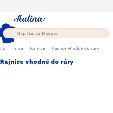
Prejsť
na
obsah
yňa
Hrnce
Rajnice
Rajnice vhodné do rúry
Rajnice vhodné do rúry