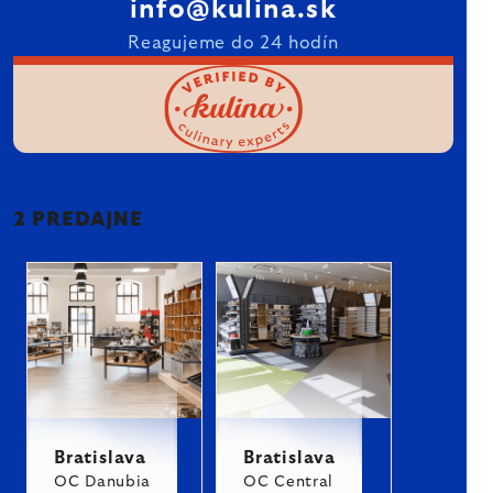
info@kulina.sk
Reagujeme do 24 hodín
2 PREDAJNE
Bratislava
Bratislava
OC Danubia
OC Central