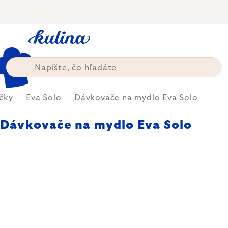
Prejsť
na
obsah
čky
Eva Solo
Dávkovače na mydlo Eva Solo
Dávkovače na mydlo Eva Solo