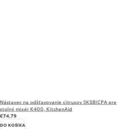
Nástavec na odšťavovanie citrusov 5KSB1CPA pre
stolný mixér K400, KitchenAid
€74,79
DO KOŠÍKA