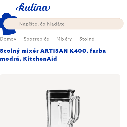
Prejsť
na
obsah
Domov
Spotrebiče
Mixéry
Stolné
Stolný mixér ARTISAN K400, farba
modrá, KitchenAid